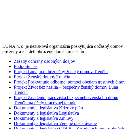
LUNA n. o. je nezisková organizácia poskytujúca dočasný domov
pre ženy a ich deti ohrozené domácim násilím
Zásady ochrany osobných údajov
Podporte nás
Projekt Luna, n.o. bezpečný ženský domov Trenčín
Projekt Ženský domov Trenčín
Projekt Poskytnutie odbornej pomoci obetiam trestných činov
Projekt Život bez násilia – bezpečný ženský domov Luna
Trenčín
Projekt Zriadenie pracoviska bezpečného ženského domu
Trenčín na účely pracovnej terapie
Dokumenty a legislatíva Krízový plán
Dokumenty a legislatíva Legislatíva
Dokumenty a legislatíva Zmluvy
Dokumenty a legislatíva Verejné obstarávanie
Dokumenty a legislatíva GDPR – Zásady ochrany osobných