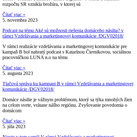
rozpočtu SR vznikla brožúra, v ktorej sú
Čítať viac »
5. novembra 2023
Podcast na tému Aké sú možnosti riešenia domáceho násilia? v
rámci Vzdelávania a marketingovej komunikácie /DGV02018/
V rámci realizácie vzdelávania a marketingovej komunikácie pre
kampaň B bol nahratý podcast s Katarínou Čiernikovou, sociálnou
pracovníčkou LUNA n.o na tému
Čítať viac »
5. augusta 2023
Tlačová správa ku kampani B v rámci Vzdelávania a marketingovej
komunikácie /DGV02018/
Domáce násilie je vážnym problémom, ktorý sa týka mnohých žien
na celom svete, vrátane nášho regiónu. Zvyšovanie povedomia o
domácom
Čítať viac »
5. júla 2023
Nieste v tom samé! V rámci Vzdelávania a marketingovej