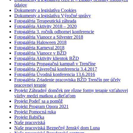
údajov
Dokumenty a legislatíva Cookies
Dokumenty a legislatíva Výročné správy
Fotogaléria Terapeutická záhrada
Fotogaléria Aktivity 2018 – 2020
Fotogaléria 3. ročník odbornej konferencie
Fotogaléria Vianoce a Silvester 2018
Fotogaléria Haloween 2018
Fotogaléria Karneval 2018
Fotogaléria Vianoce v BŽD
Fotogaléria Aktivity klientok BŽD
Fotogaléria Propagačná kampaň v Trenčíne
Fotogaléria Záverečná konferencia 3.4.2017
Fotogaléria Úvodná konferencia 13.6.2016
Fotogaléria Zriadenie pracoviska BŽD Trenčín pre účely
pracovnej terapie
Projekt Záhradný domček pre rôzne formy terapie vzťahovej
väzby medzi matkou a dieťaťom
Projekt Podeľ sa a pomôž
Projekt Program Opora 2021
Projekt Pomocná ruka
Projekt Babička
Naše pracoviská
Naše pracoviská Bezpečný ženský dom Luna