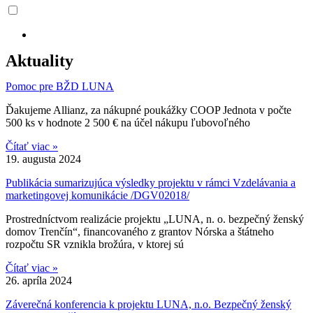
Aktuality
Pomoc pre BŽD LUNA
Ďakujeme Allianz, za nákupné poukážky COOP Jednota v počte
500 ks v hodnote 2 500 € na účel nákupu ľubovoľného
Čítať viac »
19. augusta 2024
Publikácia sumarizujúca výsledky projektu v rámci Vzdelávania a
marketingovej komunikácie /DGV02018/
Prostredníctvom realizácie projektu „LUNA, n. o. bezpečný ženský
domov Trenčín“, financovaného z grantov Nórska a štátneho
rozpočtu SR vznikla brožúra, v ktorej sú
Čítať viac »
26. apríla 2024
Záverečná konferencia k projektu LUNA, n.o. Bezpečný ženský