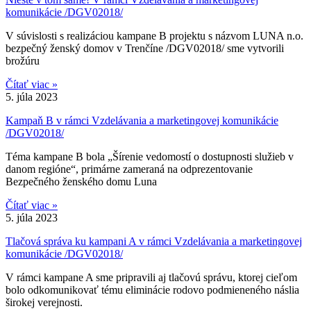
komunikácie /DGV02018/
V súvislosti s realizáciou kampane B projektu s názvom LUNA n.o.
bezpečný ženský domov v Trenčíne /DGV02018/ sme vytvorili
brožúru
Čítať viac »
5. júla 2023
Kampaň B v rámci Vzdelávania a marketingovej komunikácie
/DGV02018/
Téma kampane B bola „Šírenie vedomostí o dostupnosti služieb v
danom regióne“, primárne zameraná na odprezentovanie
Bezpečného ženského domu Luna
Čítať viac »
5. júla 2023
Tlačová správa ku kampani A v rámci Vzdelávania a marketingovej
komunikácie /DGV02018/
V rámci kampane A sme pripravili aj tlačovú správu, ktorej cieľom
bolo odkomunikovať tému eliminácie rodovo podmieneného náslia
širokej verejnosti.