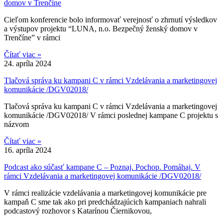
domov v Trenčíne
Cieľom konferencie bolo informovať verejnosť o zhrnutí výsledkov
a výstupov projektu “LUNA, n.o. Bezpečný ženský domov v
Trenčíne” v rámci
Čítať viac »
24. apríla 2024
Tlačová správa ku kampani C v rámci Vzdelávania a marketingovej
komunikácie /DGV02018/
Tlačová správa ku kampani C v rámci Vzdelávania a marketingovej
komunikácie /DGV02018/ V rámci poslednej kampane C projektu s
názvom
Čítať viac »
16. apríla 2024
Podcast ako súčasť kampane C – Poznaj. Pochop. Pomáhaj. V
rámci Vzdelávania a marketingovej komunikácie /DGV02018/
V rámci realizácie vzdelávania a marketingovej komunikácie pre
kampaň C sme tak ako pri predchádzajúcich kampaniach nahrali
podcastový rozhovor s Katarínou Čiernikovou,