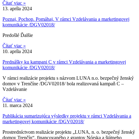
Čítať viac »
13. apríla 2024
Poznaj. Pochop. Pomáhaj. V rámci Vzdelávania a marketingovej
komunikácie /DGV02018/
Predošlé Ďalšie
Čítať viac »
10. apríla 2024
Prednášky ku kampani C v rámci Vzdelávania a marketingovej
komunikácie /DGV02018/
V rámci realizácie projektu s názvom LUNA n.o. bezpečný ženský
domov v Trenčíne /DGV02018/ bola realizovaná kampaň C –
Vzdelávanie
Čítať viac »
11. marca 2024
Publikácia sumarizujúca výsledky projektu v rámci Vzdelávania a
marketingovej komunikácie /DGV02018/
Prostredníctvom realizácie projektu „LUNA, n. o. bezpečný ženský
domov Trenčín“, financovaného z grantov Nórska a štátneho