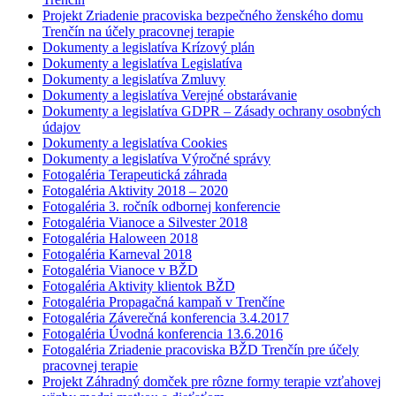
Projekt Zriadenie pracoviska bezpečného ženského domu
Trenčín na účely pracovnej terapie
Dokumenty a legislatíva Krízový plán
Dokumenty a legislatíva Legislatíva
Dokumenty a legislatíva Zmluvy
Dokumenty a legislatíva Verejné obstarávanie
Dokumenty a legislatíva GDPR – Zásady ochrany osobných
údajov
Dokumenty a legislatíva Cookies
Dokumenty a legislatíva Výročné správy
Fotogaléria Terapeutická záhrada
Fotogaléria Aktivity 2018 – 2020
Fotogaléria 3. ročník odbornej konferencie
Fotogaléria Vianoce a Silvester 2018
Fotogaléria Haloween 2018
Fotogaléria Karneval 2018
Fotogaléria Vianoce v BŽD
Fotogaléria Aktivity klientok BŽD
Fotogaléria Propagačná kampaň v Trenčíne
Fotogaléria Záverečná konferencia 3.4.2017
Fotogaléria Úvodná konferencia 13.6.2016
Fotogaléria Zriadenie pracoviska BŽD Trenčín pre účely
pracovnej terapie
Projekt Záhradný domček pre rôzne formy terapie vzťahovej