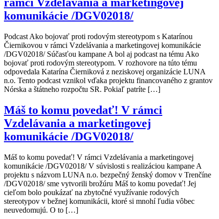
rámci Vzdelávania a marketingovej
komunikácie /DGV02018/
Podcast Ako bojovať proti rodovým stereotypom s Katarínou
Čiernikovou v rámci Vzdelávania a marketingovej komunikácie
/DGV02018/ Súčasťou kampane A bol aj podcast na tému Ako
bojovať proti rodovým stereotypom. V rozhovore na túto tému
odpovedala Katarína Čierniková z neziskovej organizácie LUNA
n.o. Tento podcast vznikol vďaka projektu financovaného z grantov
Nórska a štátneho rozpočtu SR. Pokiaľ patríte […]
Máš to komu povedať! V rámci
Vzdelávania a marketingovej
komunikácie /DGV02018/
Máš to komu povedať! V rámci Vzdelávania a marketingovej
komunikácie /DGV02018/ V súvislosti s realizáciou kampane A
projektu s názvom LUNA n.o. bezpečný ženský domov v Trenčíne
/DGV02018/ sme vytvorili brožúru Máš to komu povedať! Jej
cieľom bolo poukázať na zbytočné využívanie rodových
stereotypov v bežnej komunikácii, ktoré si mnohí ľudia vôbec
neuvedomujú. O to […]