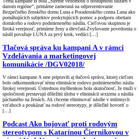
Téma kampane B bola „Šírenie vedomostí o dostupnosti služieb v
danom regióne“, primárne zameraná na odprezentovanie
Bezpečného ženského domu Luna a Poradenského centra Luna ako
pomáhajúcich subjektov poskytujúcich pomoc a podporu obetiam
domáceho a rodovo podmieneného násilia. Cieľovou skupinou je
široká verejnosť, primárne ženy a dievčatá.Zvyšovanie povedomia o
násilí považuje LUNA za prvý krok, vedúci […]
Tlačová správa ku kampani A v rámci
Vzdelávania a marketingovej
komunikácie /DGV02018/
V rámci kampane A sme pripravili aj tlačovú správu, ktorej cieľom
bolo odkomunikovať tému eliminácie rodovo podmieneného náslia
širokej verejnosti. Ústrednou myšlienkou bola skutočnosť, že muži v
spoločnosti prestavujú dôležitú úlohu v eliminácii sexizmu a násilia
páchaného na ženách. Ak chceme eliminovať násilie v intímnych
vzťahoch a poukázať na rodové stereotypy, je dôležité hovoriť o
[…]
Podcast Ako bojovať proti rodovým
stereotypom s Katarínou Čiernikovou v