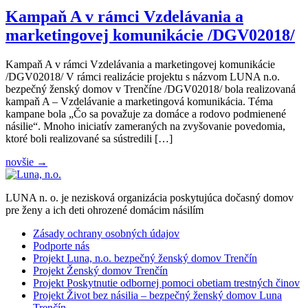
Kampaň A v rámci Vzdelávania a
marketingovej komunikácie /DGV02018/
Kampaň A v rámci Vzdelávania a marketingovej komunikácie
/DGV02018/ V rámci realizácie projektu s názvom LUNA n.o.
bezpečný ženský domov v Trenčíne /DGV02018/ bola realizovaná
kampaň A – Vzdelávanie a marketingová komunikácia. Téma
kampane bola „Čo sa považuje za domáce a rodovo podmienené
násilie“. Mnoho iniciatív zameraných na zvyšovanie povedomia,
ktoré boli realizované sa sústredili […]
novšie
→
LUNA n. o. je nezisková organizácia poskytujúca dočasný domov
pre ženy a ich deti ohrozené domácim násilím
Zásady ochrany osobných údajov
Podporte nás
Projekt Luna, n.o. bezpečný ženský domov Trenčín
Projekt Ženský domov Trenčín
Projekt Poskytnutie odbornej pomoci obetiam trestných činov
Projekt Život bez násilia – bezpečný ženský domov Luna
Trenčín