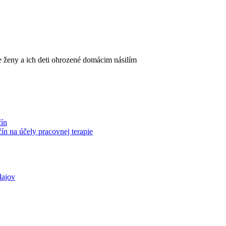
 ženy a ich deti ohrozené domácim násilím
čín
n na účely pracovnej terapie
dajov