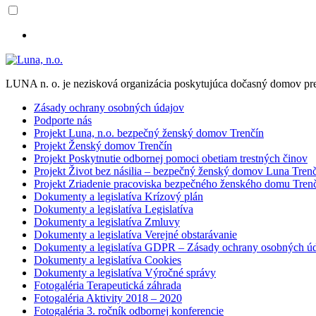
LUNA n. o. je nezisková organizácia poskytujúca dočasný domov pre
Zásady ochrany osobných údajov
Podporte nás
Projekt Luna, n.o. bezpečný ženský domov Trenčín
Projekt Ženský domov Trenčín
Projekt Poskytnutie odbornej pomoci obetiam trestných činov
Projekt Život bez násilia – bezpečný ženský domov Luna Tren
Projekt Zriadenie pracoviska bezpečného ženského domu Trenčí
Dokumenty a legislatíva Krízový plán
Dokumenty a legislatíva Legislatíva
Dokumenty a legislatíva Zmluvy
Dokumenty a legislatíva Verejné obstarávanie
Dokumenty a legislatíva GDPR – Zásady ochrany osobných ú
Dokumenty a legislatíva Cookies
Dokumenty a legislatíva Výročné správy
Fotogaléria Terapeutická záhrada
Fotogaléria Aktivity 2018 – 2020
Fotogaléria 3. ročník odbornej konferencie