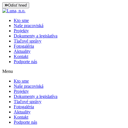
Preskočiť
Odísť hneď
na
obsah
Kto sme
Naše pracoviská
Projekty
Dokumenty a legislatíva
Tlačové správy
Fotogaléria
Aktuality
Kontakt
Podporte nás
Menu
Kto sme
Naše pracoviská
Projekty
Dokumenty a legislatíva
Tlačové správy
Fotogaléria
Aktuality
Kontakt
Podporte nás