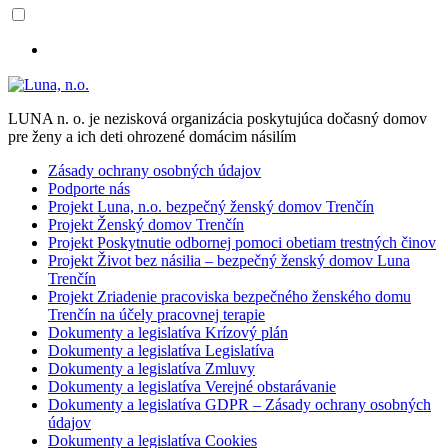
LUNA n. o. je nezisková organizácia poskytujúca dočasný domov
pre ženy a ich deti ohrozené domácim násilím
Zásady ochrany osobných údajov
Podporte nás
Projekt Luna, n.o. bezpečný ženský domov Trenčín
Projekt Ženský domov Trenčín
Projekt Poskytnutie odbornej pomoci obetiam trestných činov
Projekt Život bez násilia – bezpečný ženský domov Luna
Trenčín
Projekt Zriadenie pracoviska bezpečného ženského domu
Trenčín na účely pracovnej terapie
Dokumenty a legislatíva Krízový plán
Dokumenty a legislatíva Legislatíva
Dokumenty a legislatíva Zmluvy
Dokumenty a legislatíva Verejné obstarávanie
Dokumenty a legislatíva GDPR – Zásady ochrany osobných
údajov
Dokumenty a legislatíva Cookies