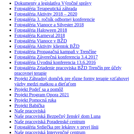
Dokumenty a legislatíva Výročné správy
Fotogaléria Terapeutická záhrada
Fotogaléria Aktivity 2018 – 2020
Fotogaléria 3. ročník odbornej konferencie
Fotogaléria Vianoce a Silvester 2018
Fotogaléria Haloween 2018
Fotogaléria Karneval 2018
Fotogaléria Vianoce v BŽD
Fotogaléria Aktivity klientok BŽD
Fotogaléria Propagačná kampaň v Trenčíne
Fotogaléria Záverečná konferencia 3.4.2017
Fotogaléria Úvodná konferencia 13.6.2016
Fotogaléria Zriadenie pracoviska BŽD Trenčín pre účely
pracovnej terapie
Projekt Záhradný domček pre rôzne formy terapie vzťahovej
väzby medzi matkou a dieťaťom
Projekt Podeľ sa a pomôž
Projekt Program Opora 2021
Projekt Pomocná ruka
Projekt Babička
Naše pracoviská
Naše pracoviská Bezpečný ženský dom Luna
Naše pracoviská Poradenské centrum
Fotogaléria Srdiečka pre lekárov v prvej línii
Naše pracoviská Intervenčné centrum