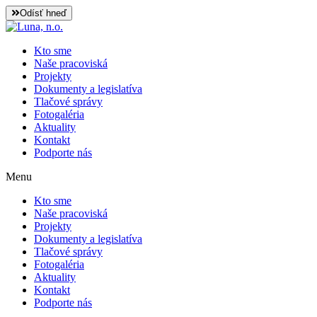
Preskočiť
Odísť hneď
na
obsah
Kto sme
Naše pracoviská
Projekty
Dokumenty a legislatíva
Tlačové správy
Fotogaléria
Aktuality
Kontakt
Podporte nás
Menu
Kto sme
Naše pracoviská
Projekty
Dokumenty a legislatíva
Tlačové správy
Fotogaléria
Aktuality
Kontakt
Podporte nás