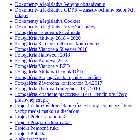
Dokumenty a legislatíva Verejné obstarávanie
Dokumenty a legislatíva GDPR – Zásady ochrany osobných
údajov
Dokumenty a legislatíva Cookies
Dokumenty a legislatíva Výročné správy
Fotogaléria Terapeutická záhrada
Fotogaléria Aktivity 2018 – 2020
Fotogaléria 3. ročník odbornej konferencie
Fotogaléria Vianoce a Silvester 2018
Fotogaléria Haloween 2018
Fotogaléria Karneval 2018
Fotogaléria Vianoce v BŽD
Fotogaléria Aktivity klientok BŽD
Fotogaléria Propagačná kampaň v Trenčíne
Fotogaléria Záverečná konferencia 3.4.2017
Fotogaléria Úvodná konferencia 13.6.2016
Fotogaléria Zriadenie pracoviska BŽD Trenčín pre účely
pracovnej terapie
Projekt Záhradný domček pre rôzne formy terapie vzťahovej
väzby medzi matkou a dieťaťom
Projekt Podeľ sa a pomôž
Projekt Program Opora 2021
Projekt Pomocná ruka
Projekt Babička
Naše pracoviská