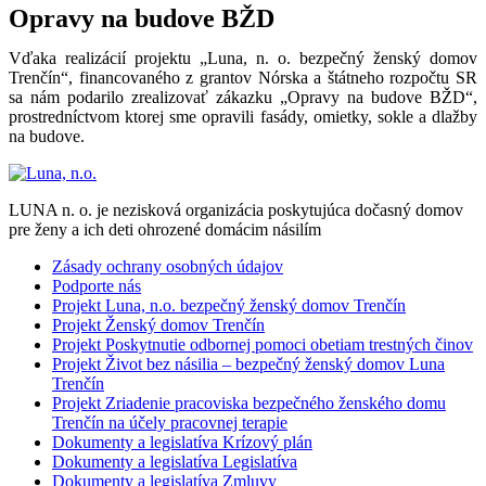
Opravy na budove BŽD
Vďaka realizácií projektu „Luna, n. o. bezpečný ženský domov
Trenčín“, financovaného z grantov Nórska a štátneho rozpočtu SR
sa nám podarilo zrealizovať zákazku „Opravy na budove BŽD“,
prostredníctvom ktorej sme opravili fasády, omietky, sokle a dlažby
na budove.
LUNA n. o. je nezisková organizácia poskytujúca dočasný domov
pre ženy a ich deti ohrozené domácim násilím
Zásady ochrany osobných údajov
Podporte nás
Projekt Luna, n.o. bezpečný ženský domov Trenčín
Projekt Ženský domov Trenčín
Projekt Poskytnutie odbornej pomoci obetiam trestných činov
Projekt Život bez násilia – bezpečný ženský domov Luna
Trenčín
Projekt Zriadenie pracoviska bezpečného ženského domu
Trenčín na účely pracovnej terapie
Dokumenty a legislatíva Krízový plán
Dokumenty a legislatíva Legislatíva
Dokumenty a legislatíva Zmluvy