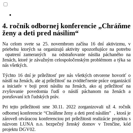
4. ročník odbornej konferencie „Chráňme
ženy a deti pred násilím“
Na celom svete sa 25. novembrom začína 16 dní aktivizmu, v
priebehu ktorých sa organizujú aktivity upozorňujúce na potrebu
opatrení zameraných na odstraňovanie násilia páchaného na
ženách, ktoré je závažným celospoločenským problémom a týka sa
nás všetkých.
Týchto 16 dní je príležitosť pre nás všetkých otvorene hovoriť o
násilí na ženách, ale aj príležitosť na zviditeľnenie práce organizácií
a iniciatív v boji proti násiliu na ženách, ako aj príležitosť na
zvyšovanie povedomia ľudí o násilí páchanom na ženách a
porušovaní ich ľudských práv.
Pri tejto príležitosti sme 30.11. 2022 zorganizovali už 4. ročník
odbornej konferencie “Chráňme ženy a deti pred násilím” , ktorá je
zároveň otváracou konferenciou pri príležitosti realizácie projektu s
názvom LUNA n.o. bezpečný ženský domov v Trenčíne, kód
projektu DGV02.