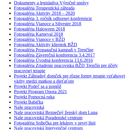
Dokumenty a legislatíva Výročné správy
Fotogaléria Terapeutická záhrada
Fotogaléria Aktivity 2018 – 2020
Fotogaléria 3. ročník odbornej konferencie
Fotogaléria Vianoce a Silvester 2018
Fotogaléria Haloween 2018
Fotogaléria Karneval 2018
Fotogaléria Vianoce v BŽD
Fotogaléria Aktivity klientok BŽD
Fotogaléria Propagačná kampaň v Trenčíne
Fotogaléria Záverečná konferencia 3.4.2017
Fotogaléria Úvodná konferencia 13.6.2016
Fotogaléria Zriadenie pracoviska BŽD Trenčín pre účely
pracovnej terapie
Projekt Záhradný domček pre rôzne formy terapie vzťahovej
väzby medzi matkou a dieťaťom
Projekt Podeľ sa a pomôž
Projekt Program Opora 2021
Projekt Pomocná ruka
Projekt Babička
Naše pracoviská
Naše pracoviská Bezpečný ženský dom Luna
Naše pracoviská Poradenské centrum
Fotogaléria Srdiečka pre lekárov v prvej línii
Naše pracoviská Intervenčné centrum