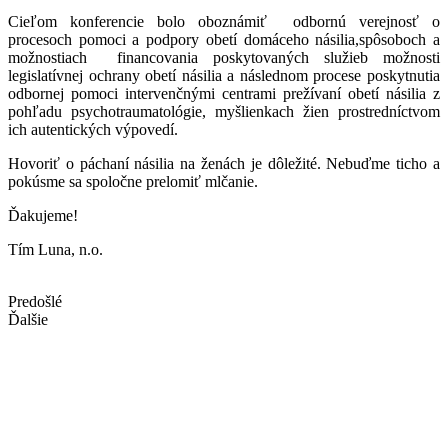
Cieľom konferencie bolo oboznámiť odbornú verejnosť o
procesoch pomoci a podpory obetí domáceho násilia,spôsoboch a
možnostiach financovania poskytovaných služieb možnosti
legislatívnej ochrany obetí násilia a následnom procese poskytnutia
odbornej pomoci intervenčnými centrami prežívaní obetí násilia z
pohľadu psychotraumatológie, myšlienkach žien prostredníctvom
ich autentických výpovedí.
Hovoriť o páchaní násilia na ženách je dôležité. Nebuďme ticho a
pokúsme sa spoločne prelomiť mlčanie.
Ďakujeme!
Tím Luna, n.o.
Predošlé
Ďalšie