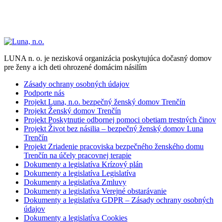
LUNA n. o. je nezisková organizácia poskytujúca dočasný domov
pre ženy a ich deti ohrozené domácim násilím
Zásady ochrany osobných údajov
Podporte nás
Projekt Luna, n.o. bezpečný ženský domov Trenčín
Projekt Ženský domov Trenčín
Projekt Poskytnutie odbornej pomoci obetiam trestných činov
Projekt Život bez násilia – bezpečný ženský domov Luna
Trenčín
Projekt Zriadenie pracoviska bezpečného ženského domu
Trenčín na účely pracovnej terapie
Dokumenty a legislatíva Krízový plán
Dokumenty a legislatíva Legislatíva
Dokumenty a legislatíva Zmluvy
Dokumenty a legislatíva Verejné obstarávanie
Dokumenty a legislatíva GDPR – Zásady ochrany osobných
údajov
Dokumenty a legislatíva Cookies